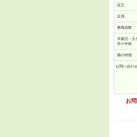
設立
定員
教職員数
卒園児・主
学小学校
園の特徴
お問い合わ
お問