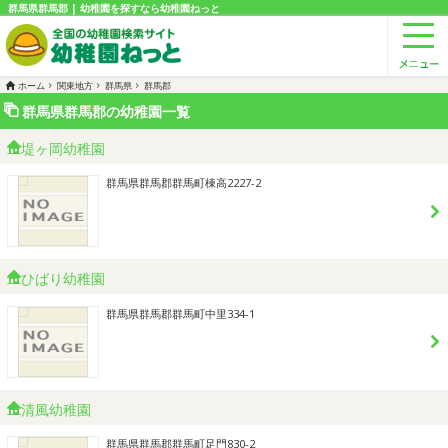
群馬県群馬郡 | 幼稚園を探すなら幼稚園ねっと
ホーム
関東地方
群馬県
群馬郡
群馬県群馬郡の幼稚園一覧
堤ヶ岡幼稚園
群馬県群馬郡群馬町棟高2227-2
ひばり幼稚園
群馬県群馬郡群馬町中里334-1
清風幼稚園
群馬県群馬郡群馬町足門830-2