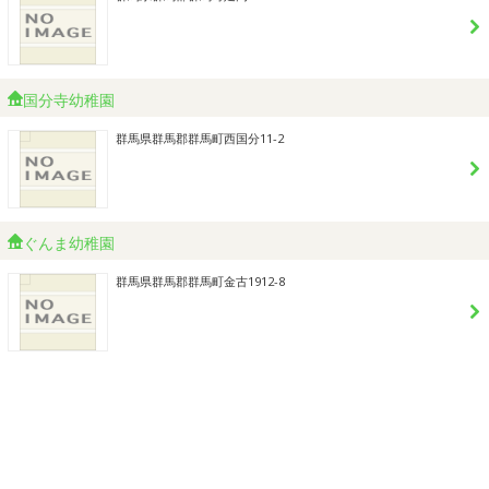
国分寺幼稚園
群馬県群馬郡群馬町西国分11-2
ぐんま幼稚園
群馬県群馬郡群馬町金古1912-8