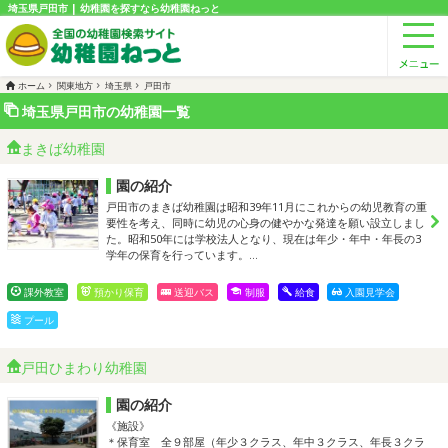
埼玉県戸田市 | 幼稚園を探すなら幼稚園ねっと
ホーム
関東地方
埼玉県
戸田市
埼玉県戸田市の幼稚園一覧
まきば幼稚園
園の紹介
戸田市のまきば幼稚園は昭和39年11月にこれからの幼児教育の重
要性を考え、同時に幼児の心身の健やかな発達を願い設立しまし
た。昭和50年には学校法人となり、現在は年少・年中・年長の3
学年の保育を行っています。…
課外教室
預かり保育
送迎バス
制服
給食
入園見学会
プール
戸田ひまわり幼稚園
園の紹介
《施設》
＊保育室 全９部屋（年少３クラス、年中３クラス、年長３クラ