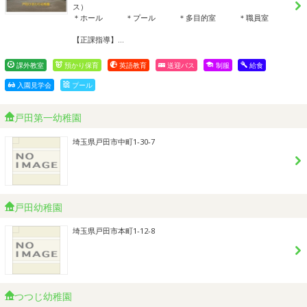
ス）
＊ホール ＊プール ＊多目的室 ＊職員室
【正課指導】…
課外教室
預かり保育
英語教育
送迎バス
制服
給食
入園見学会
プール
戸田第一幼稚園
埼玉県戸田市中町1-30-7
戸田幼稚園
埼玉県戸田市本町1-12-8
つつじ幼稚園