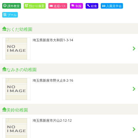
課外教室
預かり保育
送迎バス
制服
給食
入園見学会
プール
おくだ幼稚園
埼玉県新座市大和田1-3-14
なみきの幼稚園
埼玉県新座市野火止8-2-16
美鈴幼稚園
埼玉県新座市片山2-12-12