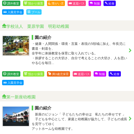
課外教室
預かり保育
障がい児
送迎バス
制服
給食
入園見学会
プール
学校法人 栗原学園 明彩幼稚園
園の紹介
・健康・人間関係・環境・言葉・表現の5領域に加え、年長児に
書道・剣道を、
全学年に体操教室を保育に取り入れている。
・挨拶することの大切さ、自分で考えることの大切さ、人を思い
やる心を毎日…
課外教室
預かり保育
満3歳児保育
送迎バス
制服
給食
入園見学会
第一新座幼稚園
園の紹介
新座のビジョン「 子どもたちの幸せは 私たちの幸せです 」
子どもを中心として、家庭と幼稚園が協力して、子どもの成長
を見守ってゆく
アットホームな幼稚園です。