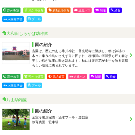
課外教室
預かり保育
満3歳児保育
送迎バス
制服
給食
入園見学会
プール
大和田しらかば幼稚園
園の紹介
当園は、歴史のある氷川神社、普光明寺に隣接し、朝は神社の
木々に集う小鳥のさえずりに囲まれ、柳瀬川の河川敷も近く春は
美しい桜が見事に咲き乱れます。秋には彼岸花が土手を飾る素晴
らしい環境に恵まれています…
課外教室
預かり保育
英語教育
送迎バス
制服
給食
入園見学会
プール
片山幼稚園
園の紹介
全室冷暖房完備・温水プール・遊戯室
教育農園・駐車場