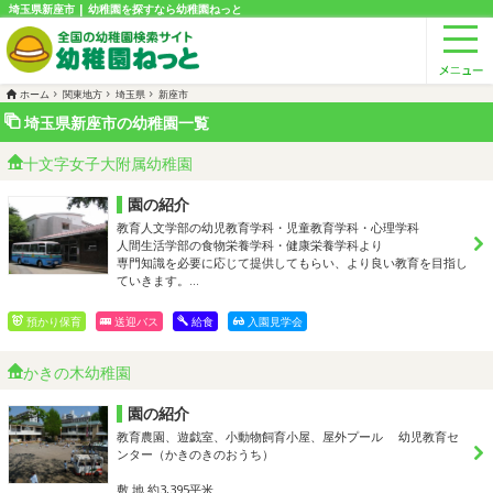
埼玉県新座市 | 幼稚園を探すなら幼稚園ねっと
ホーム
関東地方
埼玉県
新座市
埼玉県新座市の幼稚園一覧
十文字女子大附属幼稚園
園の紹介
教育人文学部の幼児教育学科・児童教育学科・心理学科
人間生活学部の食物栄養学科・健康栄養学科より
専門知識を必要に応じて提供してもらい、より良い教育を目指し
ていきます。…
預かり保育
送迎バス
給食
入園見学会
かきの木幼稚園
園の紹介
教育農園、遊戯室、小動物飼育小屋、屋外プール 幼児教育セ
ンター（かきのきのおうち）
敷 地 約3,395平米