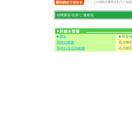
・・・この項目が表示されている幼
幼稚園名/住所/ご連絡先
■ 園名
■ 所在
羽咋幼稚園
石川県羽
羽咋白百合幼稚園
石川県羽