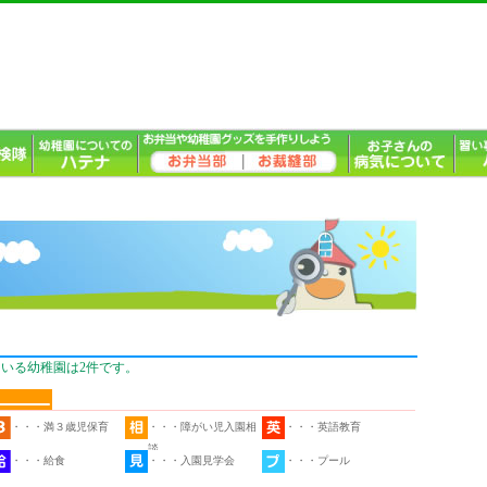
いる幼稚園は2件です。
・・・満３歳児保育
・・・障がい児入園相
・・・英語教育
談
・・・給食
・・・入園見学会
・・・プール