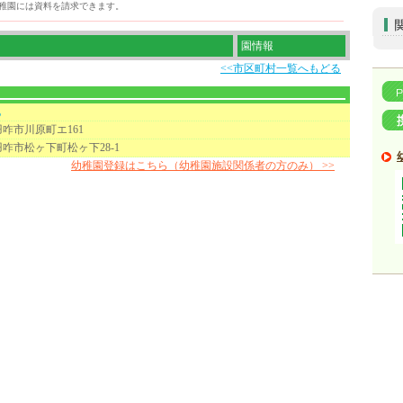
稚園には資料を請求できます。
園情報
<<市区町村一覧へもどる
地
咋市川原町エ161
咋市松ヶ下町松ヶ下28-1
幼稚園登録はこちら（幼稚園施設関係者の方のみ） >>