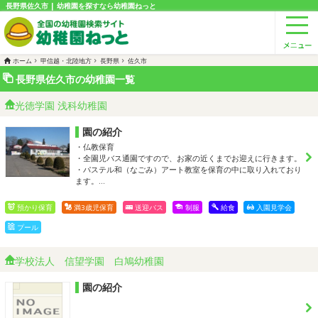
長野県佐久市 | 幼稚園を探すなら幼稚園ねっと
ホーム
甲信越・北陸地方
長野県
佐久市
長野県佐久市の幼稚園一覧
光徳学園 浅科幼稚園
園の紹介
・仏教保育
・全園児バス通園ですので、お家の近くまでお迎えに行きます。
・パステル和（なごみ）アート教室を保育の中に取り入れており
ます。…
預かり保育
満3歳児保育
送迎バス
制服
給食
入園見学会
プール
学校法人 信望学園 白鳩幼稚園
園の紹介