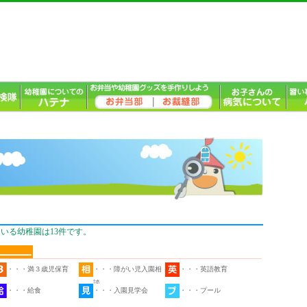
いる幼稚園は13件です。
・・・満３歳児保育
・・・障がい児入園相
・・・英語教育
談
・・・給食
・・・入園見学会
・・・プール