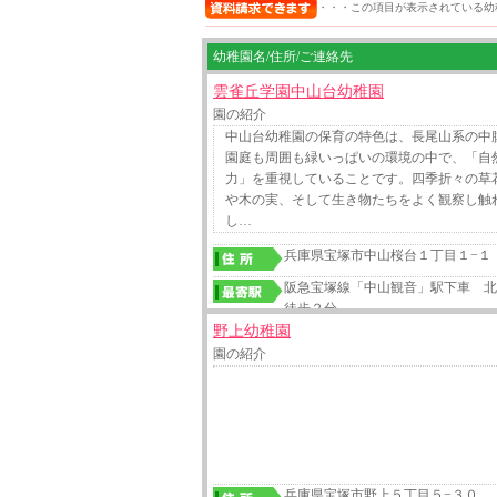
・・・この項目が表示されている幼
幼稚園名/住所/ご連絡先
雲雀丘学園中山台幼稚園
園の紹介
中山台幼稚園の保育の特色は、長尾山系の中
園庭も周囲も緑いっぱいの環境の中で、「自
力」を重視していることです。四季折々の草
や木の実、そして生き物たちをよく観察し触
し…
兵庫県宝塚市中山桜台１丁目１−１
阪急宝塚線「中山観音」駅下車 
徒歩２分
野上幼稚園
園の紹介
兵庫県宝塚市野上５丁目５−３０