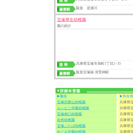
阪急 逆瀬川
宝塚厚生幼稚園
園の紹介
兵庫県宝塚市旭町1丁目2−35
阪急宝塚線 清荒神駅
■ 園名
■ 所在
宝塚武庫山幼稚園
兵庫県
ルンビニ学園幼稚園
兵庫県
宝塚南口幼稚園
兵庫県
自然幼稚園
兵庫県
宝塚ふたば幼稚園
兵庫県
めぐみ学園幼稚園
兵庫県