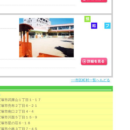
<<市区町村一覧へもどる
地
宝塚市武庫山１丁目１−１７
宝塚市売布２丁目６−２１
宝塚市南口２丁目４−４
宝塚市川面５丁目１５−９
宝塚市星の荘６−１８
宝塚市小林３丁目７−４５