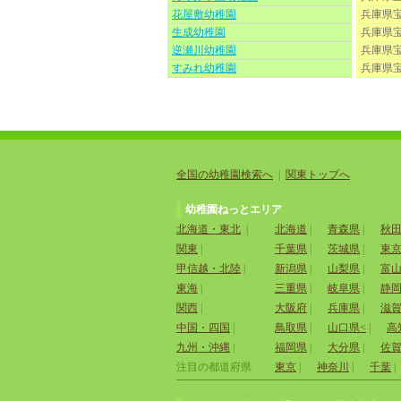
花屋敷幼稚園
兵庫県
生成幼稚園
兵庫県
逆瀬川幼稚園
兵庫県
すみれ幼稚園
兵庫県
全国の幼稚園検索へ
|
関東トップへ
幼稚園ねっとエリア
北海道・東北
|
北海道
|
青森県
|
秋
関東
|
千葉県
|
茨城県
|
東
甲信越・北陸
|
新潟県
|
山梨県
|
富
東海
|
三重県
|
岐阜県
|
静
関西
|
大阪府
|
兵庫県
|
滋
中国・四国
|
鳥取県
|
山口県<
|
高
九州・沖縄
|
福岡県
|
大分県
|
佐
注目の都道府県
東京
|
神奈川
|
千葉
|