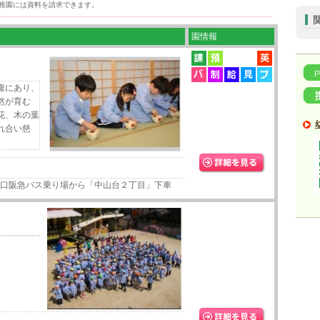
稚園には資料を請求できます。
園情報
腹にあり、
然が育む
花、木の葉
れ合い慈
北口阪急バス乗り場から「中山台２丁目」下車