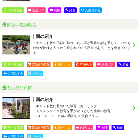
預かり保育
送迎バス
制服
給食
入園見学会
梅光学院幼稚園
園の紹介
・キリスト教の信仰に基づいた礼拝と聖書の話を通して、いつも
自分が神様と人々から愛されている存在であることを伝えていま
す。…
預かり保育
満3歳児保育
障がい児
英語教育
送迎バス
給食
入園見学会
プール
海の星幼稚園
園の紹介
・キリスト教に基づいた教育（カトリック）
・モンテッソーリ教育を手がかりとした生命の教育
-３・４・５・６歳の縦割りで混合クラス-
預かり保育
満3歳児保育
障がい児
送迎バス
制服
給食
入園見学会
プール