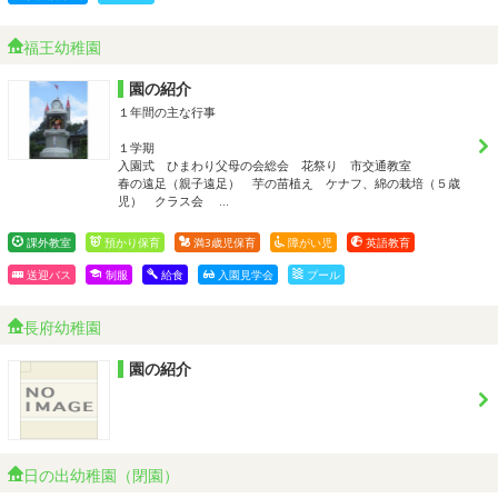
福王幼稚園
園の紹介
１年間の主な行事
１学期
入園式 ひまわり父母の会総会 花祭り 市交通教室
春の遠足（親子遠足） 芋の苗植え ケナフ、綿の栽培（５歳
児） クラス会 …
課外教室
預かり保育
満3歳児保育
障がい児
英語教育
送迎バス
制服
給食
入園見学会
プール
長府幼稚園
園の紹介
日の出幼稚園（閉園）