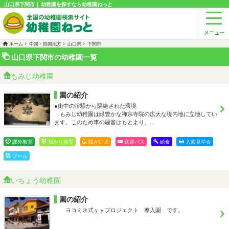
山口県下関市 | 幼稚園を探すなら幼稚園ねっと
ホーム
中国・四国地方
山口県
下関市
山口県下関市の幼稚園一覧
もみじ幼稚園
園の紹介
●街中の喧騒から隔絶された環境
もみじ幼稚園は緑豊かな禅宗寺院の広大な境内地に立地してい
ます。このため車の騒音はもとより、…
課外教室
預かり保育
障がい児
送迎バス
給食
入園見学会
プール
いちょう幼稚園
園の紹介
ヨコミネ式ｙｙプロジェクト 導入園 です。