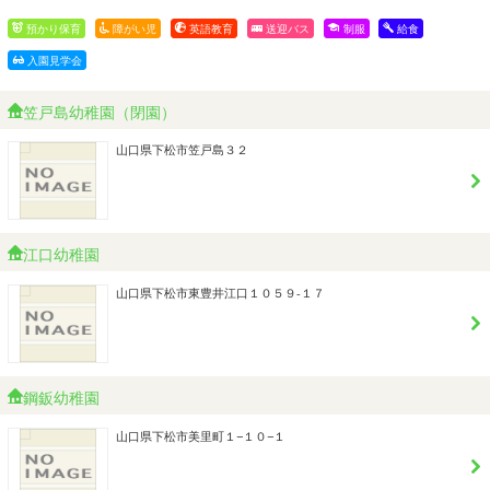
預かり保育
障がい児
英語教育
送迎バス
制服
給食
入園見学会
笠戸島幼稚園（閉園）
山口県下松市笠戸島３２
江口幼稚園
山口県下松市東豊井江口１０５９-１７
鋼鈑幼稚園
山口県下松市美里町１−１０−１