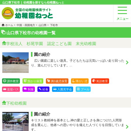
山口県下松市 | 幼稚園を探すなら幼稚園ねっと
ホーム
中国・四国地方
山口県
下松市
山口県下松市の幼稚園一覧
学校法人 杉尾学園 認定こども園 末光幼稚園
園の紹介
広い園庭に楽しい遊具。子どもたちは元気いっぱい走り回った
り、遊んだりしています。…
課外教室
預かり保育
満3歳児保育
障がい児
英語教育
送迎バス
制服
給食
入園見学会
プール
下松幼稚園
園の紹介
キリスト教精神を基本とし,神の愛と正しさを身につけた人間形
成を重んじ、他者への思いやりを備えた人づくりを目指していま
す。