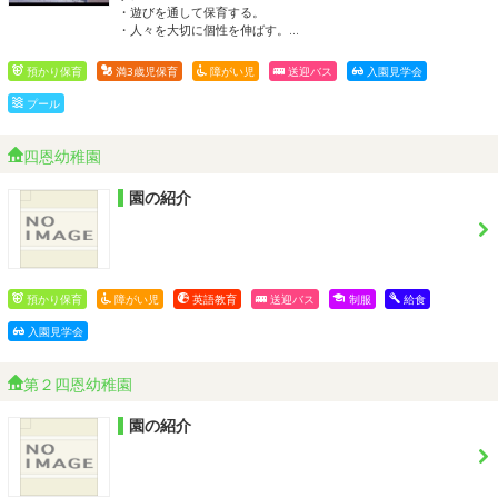
・遊びを通して保育する。
・人々を大切に個性を伸ばす。…
預かり保育
満3歳児保育
障がい児
送迎バス
入園見学会
プール
四恩幼稚園
園の紹介
預かり保育
障がい児
英語教育
送迎バス
制服
給食
入園見学会
第２四恩幼稚園
園の紹介