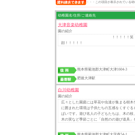
・・・この項目が表示されている幼
幼稚園名/住所/ご連絡先
大津音楽幼稚園
園の紹介
！！！！！笑
顔！！！！！
熊本県菊池郡大津町大津1604-3
肥後大津駅
白川幼稚園
園の紹介
広々とした園庭には草花や虫達が集まる樹木
に囲まれた環境は子供たちの五感をくすぐる
ぱいです。遊び名人の子どもたちは、木の枝
木の実など季節ごとに「自然のの遊び道具」
熊本県菊池郡大津町大字森54-1