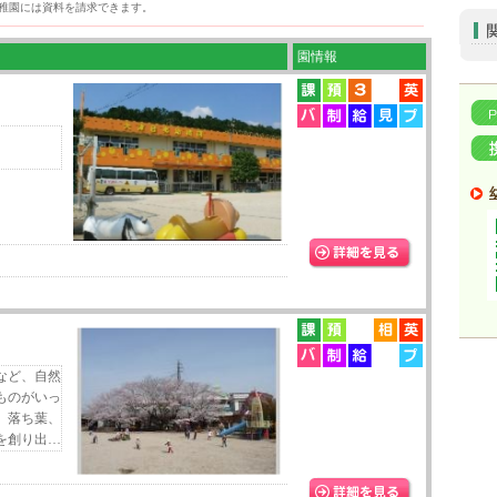
稚園には資料を請求できます。
園情報
など、自然
ものがいっ
、落ち葉、
を創り出…