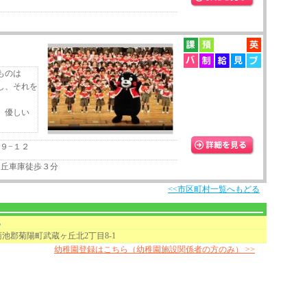
ものは
し、それを
、優しい
９−１２
ヶ丘車庫徒歩３分
<<市区町村一覧へもどる
地
池郡菊陽町武蔵ヶ丘北2丁目8-1
幼稚園登録はこちら（幼稚園施設関係者の方のみ） >>