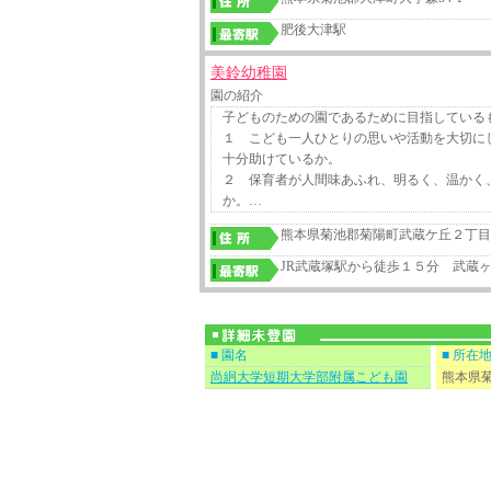
肥後大津駅
美鈴幼稚園
園の紹介
子どものための園であるために目指している
１ こども一人ひとりの思いや活動を大切に
十分助けているか。
２ 保育者が人間味あふれ、明るく、温かく
か。…
熊本県菊池郡菊陽町武蔵ケ丘２丁目
JR武蔵塚駅から徒歩１５分 武蔵
■ 園名
■ 所在
尚絅大学短期大学部附属こども園
熊本県菊