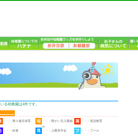
いる幼稚園は4件です。
・・・満３歳児保育
・・・障がい児入園相
・・・英語教育
談
・・・給食
・・・入園見学会
・・・プール