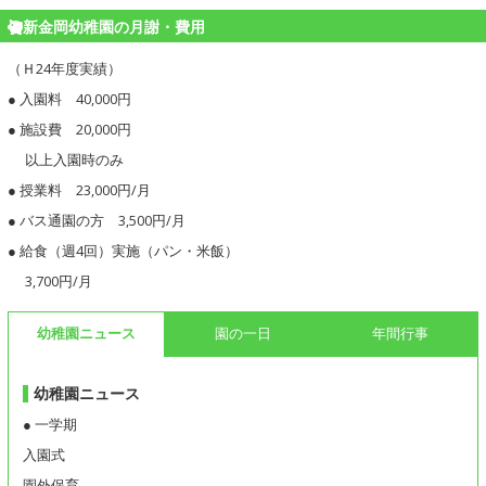
新金岡幼稚園の月謝・費用
（Ｈ24年度実績）
● 入園料 40,000円
● 施設費 20,000円
以上入園時のみ
● 授業料 23,000円/月
● バス通園の方 3,500円/月
● 給食（週4回）実施（パン・米飯）
3,700円/月
幼稚園ニュース
園の一日
年間行事
幼稚園ニュース
● 一学期
入園式
園外保育