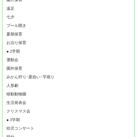
遠足
七夕
プール開き
夏期保育
お泊り保育
● 2学期
運動会
園外保育
みかん狩り･栗拾い･芋堀り
人形劇
移動動物園
生活発表会
クリスマス会
● 3学期
幼児コンサート
節分