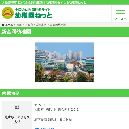
大阪府堺市北区の新金岡幼稚園 | 幼稚園を探すなら幼稚園ねっと
ホーム
東海
大阪府
堺市北区
新金岡幼稚園
新金岡幼稚園
園概要
〒591-8021
住所
大阪府 堺市北区 新金岡町2-5-2
最寄駅・アクセス
地下鉄御堂筋線 新金岡駅
方法