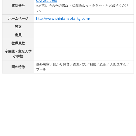
072-252-0668
電話番号
※お問い合わせの際は「幼稚園ねっとを見た」とお伝えくださ
い。
ホームページ
http://www.shinkanaoka-kg.com/
設立
定員
教職員数
卒園児・主な入学
小学校
課外教室／預かり保育／送迎バス／制服／給食／入園見学会／
園の特徴
プール