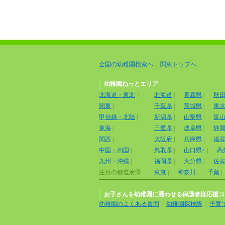
全国の幼稚園検索へ
|
関東トップへ
幼稚園ねっとエリア
北海道・東北
|
北海道
|
青森県
|
秋
関東
|
千葉県
|
茨城県
|
東
甲信越・北陸
|
新潟県
|
山梨県
|
富
東海
|
三重県
|
岐阜県
|
静
関西
|
大阪府
|
兵庫県
|
滋
中国・四国
|
鳥取県
|
山口県<
|
高
九州・沖縄
|
福岡県
|
大分県
|
佐
注目の都道府県
東京
|
神奈川
|
千葉
|
お子さんを幼稚園に通わせる保護者様応援コ
幼稚園のよくある質問
|
幼稚園探検隊
|
子育