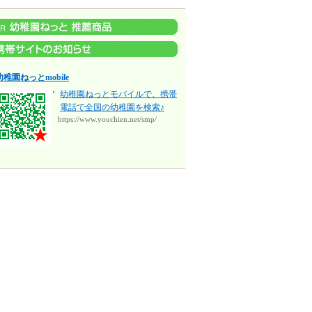
幼稚園ねっとmobile
幼稚園ねっとモバイルで、携帯
電話で全国の幼稚園を検索♪
https://www.youchien.net/smp/