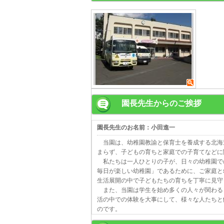
園長先生からのご挨拶
園長先生のお名前：小田進一
当園は、幼稚園教諭と保育士を養成する北海
まらず、子どもの育ちと家庭での子育てなどに
私たちは一人ひとりの子が、日々の幼稚園で
毎日が楽しい幼稚園」であるために、ご家庭と
生活展開の中で子どもたちの育ちを丁寧に見守
また、当園は学生を始め多くの人々が関わる
活の中での体験を大事にして、様々な人たちと
のです。