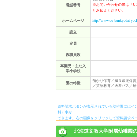
※お問い合わせの際は「幼
電話番号
とお伝えください。
http://www.do-bunkyodai-yoch
ホームページ
設立
定員
教職員数
卒園児・主な入
学小学校
預かり保育／満３歳児保育
園の特徴
／英語教育／送迎バス／給
資料請求ボタンが表示されている幼稚園にはイ
料）事が
できます。右の画像をクリックして資料請求ペ
北海道文教大学附属幼稚園