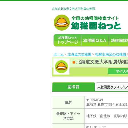
北海道北海道文教大学附属幼稚園
ホーム
>
北海道の幼稚園
>
札幌市南区の幼稚園
北海道文教大学附属幼稚
〒005-0849
住所
北海道 札幌市南区 石山531
最寄駅・アクセ
地下鉄 南北線 真駒内駅
ス方法
011-591-7512