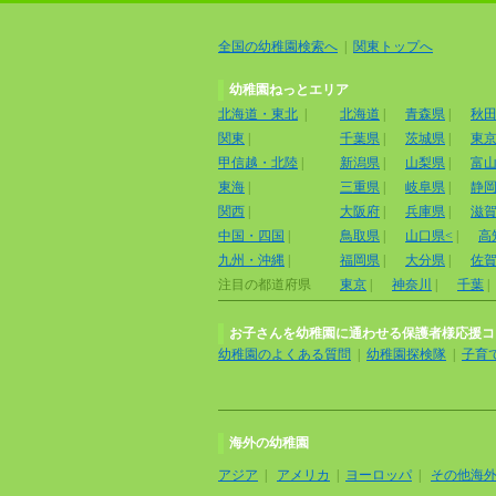
全国の幼稚園検索へ
|
関東トップへ
幼稚園ねっとエリア
北海道・東北
|
北海道
|
青森県
|
秋
関東
|
千葉県
|
茨城県
|
東
甲信越・北陸
|
新潟県
|
山梨県
|
富
東海
|
三重県
|
岐阜県
|
静
関西
|
大阪府
|
兵庫県
|
滋
中国・四国
|
鳥取県
|
山口県<
|
高
九州・沖縄
|
福岡県
|
大分県
|
佐
注目の都道府県
東京
|
神奈川
|
千葉
|
お子さんを幼稚園に通わせる保護者様応援コ
幼稚園のよくある質問
|
幼稚園探検隊
|
子育
海外の幼稚園
アジア
|
アメリカ
|
ヨーロッパ
|
その他海