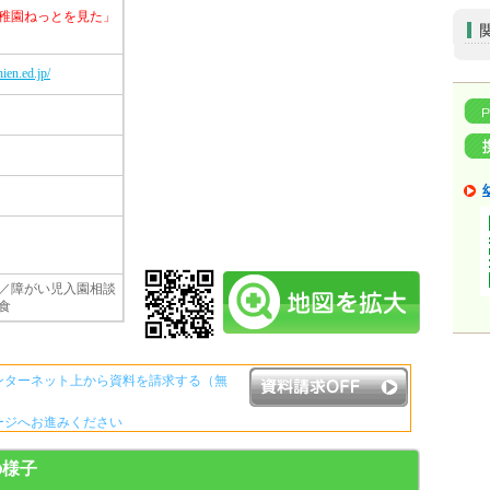
稚園ねっとを見た」
ien.ed.jp/
／障がい児入園相談
食
ンターネット上から資料を請求する（無
ージへお進みください
資料請求ボタンについて
の様子