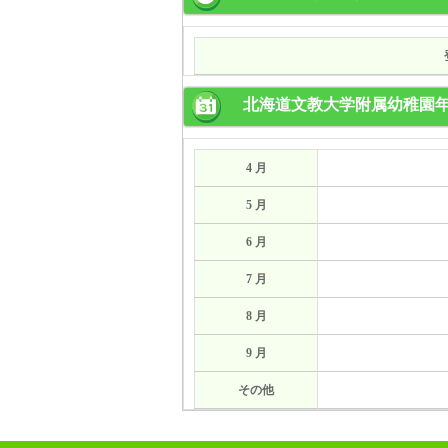
北海道文教大学附属幼稚園
4 月
5 月
6 月
7 月
8 月
9 月
その他