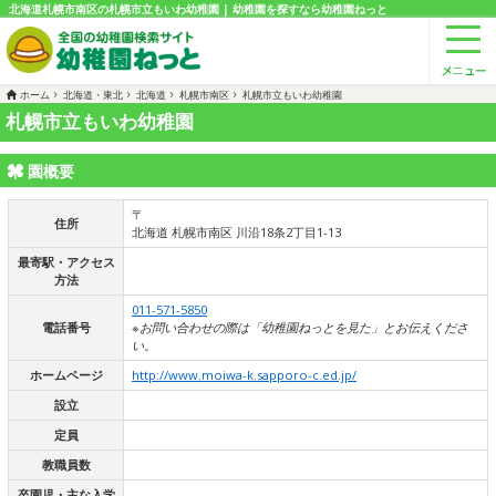
北海道札幌市南区の札幌市立もいわ幼稚園 | 幼稚園を探すなら幼稚園ねっと
ホーム
北海道・東北
北海道
札幌市南区
札幌市立もいわ幼稚園
札幌市立もいわ幼稚園
園概要
〒
住所
北海道 札幌市南区 川沿18条2丁目1-13
最寄駅・アクセス
方法
011-571-5850
電話番号
※お問い合わせの際は「幼稚園ねっとを見た」とお伝えくださ
い。
ホームページ
http://www.moiwa-k.sapporo-c.ed.jp/
設立
定員
教職員数
卒園児・主な入学