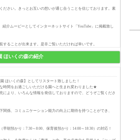
ください。きっとお互いの想いが通じ合うことを信じております。素
紹介ムービーとしてインターネットサイト「YouTube」に掲載致し
覧することが出来ます。是非ご覧いただければ幸いです。
園 ほいくの森の紹介
稚園 ほいくの森】としてリスタート致しました！
な時間をお過ごしいただける園へと生まれ変わりました★
充により、いろんな情報を発信しておりますので、どうぞご覧くださ
下関係、コミュニケーション能力の向上に期待を持つことができ、
かり：7:30～8:00、保育後預かり：14:00～18:30）の対応！