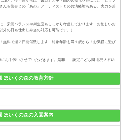
に加え、今年度からは「書道」と中・高の必修化を見据えた「ヒップ
さんも御存じの「あの」アーティストとの共演経験もある、実力を兼
に、栄養バランスや衛生面もしっかり考慮しております！お忙しいお
以外の日も仕出し弁当の対応も可能です。）
！無料で週２日開催致します！対象年齢も満１歳から！お気軽に遊び
寧にお手伝いさせていただきます。是非、「認定こども園 北見大谷幼
園 ほいくの森の教育方針
園 ほいくの森の入園案内