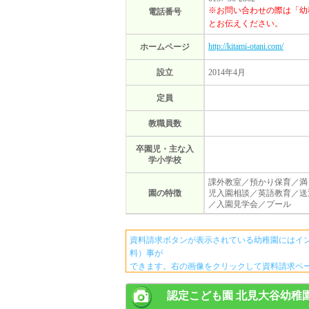
※お問い合わせの際は「幼
電話番号
とお伝えください。
http://kitami-otani.com/
ホームページ
設立
2014年4月
定員
教職員数
卒園児・主な入
学小学校
課外教室／預かり保育／満
園の特徴
児入園相談／英語教育／送
／入園見学会／プール
資料請求ボタンが表示されている幼稚園にはイ
料）事が
できます。右の画像をクリックして資料請求ペ
認定こども園 北見大谷幼稚