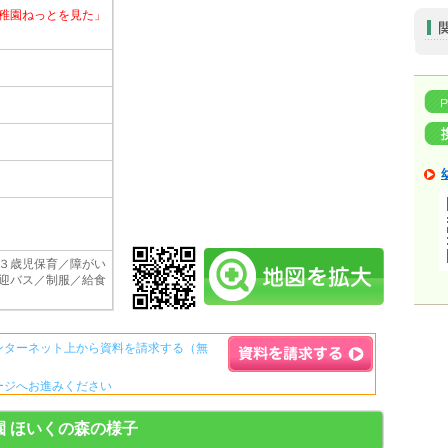
稚園ねっとを見た」
３歳児保育／障がい
迎バス／制服／給食
ンターネット上から資料を請求する（無
ージへお進みください
資料請求ボタンについて
園 ほいくの森の様子