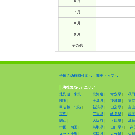
6 月
7 月
8 月
9 月
その他
全国の幼稚園検索へ
|
関東トップへ
幼稚園ねっとエリア
北海道・東北
|
北海道
|
青森県
|
秋
関東
|
千葉県
|
茨城県
|
東
甲信越・北陸
|
新潟県
|
山梨県
|
富
東海
|
三重県
|
岐阜県
|
静
関西
|
大阪府
|
兵庫県
|
滋
中国・四国
|
鳥取県
|
山口県<
|
高
九州・沖縄
|
福岡県
|
大分県
|
佐