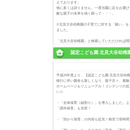
えております。
他に多くは語りません。一度当園に足をお運び
敵な親子の未来を強く願って・・・。
※北見大谷幼稚園の子育てに対する「願い」を、
ました。
「北見大谷幼稚園」と検索していただければ閲
認定こども園 北見大谷幼稚
平成26年度より、【認定こども園 北見大谷幼
移行に伴い園舎も新しくなり、親子共々、素敵
ホームページもリニューアル！コンテンツの拡
い☆
・「全体保育（縦割り）」を導入しました。上
「課外保育」も充実！
・「預かり保育」の内容も拡充！格安で長時間（早朝預