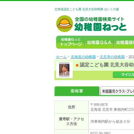
北海道認定こども園 北見大谷幼稚園 ほいくの森
ホーム
>
北海道の幼稚園
>
北見市の幼稚園
> 
認定こども園 北見大谷幼
〒099-0878
住所
北海道 北見市 東相内町225-
最寄駅・アクセ
JR東相内駅から徒歩２分
ス方法
0157-36-2862