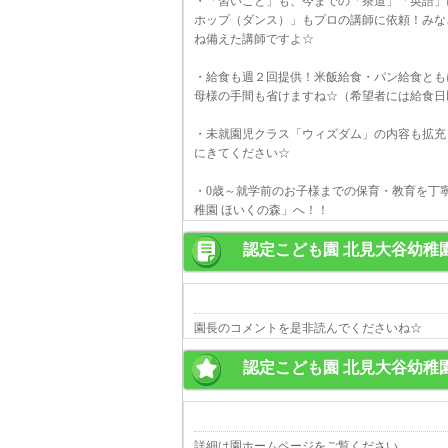
・「習いごと」も、今までの「茶道」「英語」
ホップ（ダンス）」もプロの講師に依頼！みな
ね備えた講師ですよ☆
・給食も週２回提供！米飯給食・パン給食とも
母様の手間も省けますね☆（希望者には給食日
・未就園児クラス「ウィズダム」の内容も拡充
にきてください☆
・0歳～就学前のお子様までの保育・教育を丁
稚園 ほいくの森」へ！！
認定こども園 北見大谷幼稚
園長のコメントを是非読んでくださいね☆
認定こども園 北見大谷幼稚
詳細は園ホームページをご覧ください。