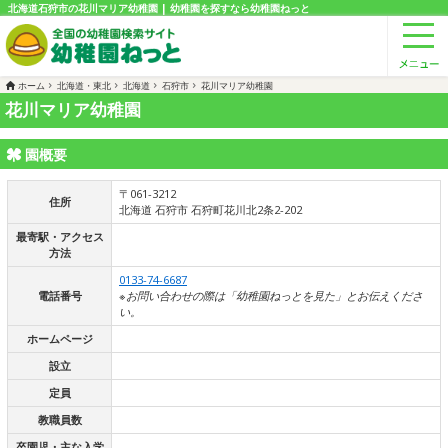
北海道石狩市の花川マリア幼稚園 | 幼稚園を探すなら幼稚園ねっと
ホーム
北海道・東北
北海道
石狩市
花川マリア幼稚園
花川マリア幼稚園
園概要
〒061-3212
住所
北海道 石狩市 石狩町花川北2条2-202
最寄駅・アクセス
方法
0133-74-6687
電話番号
※お問い合わせの際は「幼稚園ねっとを見た」とお伝えくださ
い。
ホームページ
設立
定員
教職員数
卒園児・主な入学