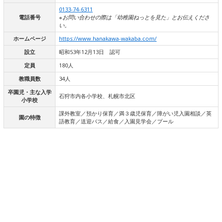
0133-74-6311
電話番号
※お問い合わせの際は「幼稚園ねっとを見た」とお伝えくださ
い。
ホームページ
https://www.hanakawa-wakaba.com/
設立
昭和53年12月13日 認可
定員
180人
教職員数
34人
卒園児・主な入学
石狩市内各小学校、札幌市北区
小学校
課外教室／預かり保育／満３歳児保育／障がい児入園相談／英
園の特徴
語教育／送迎バス／給食／入園見学会／プール