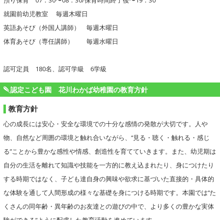
預り保育 07：30〜08：30/保育時間終了後〜19：30
就園前幼児教室 毎週木曜日
英語あそび（外国人講師） 毎週木曜日
体育あそび（専任講師） 毎週水曜日
認可定員 180名、認可学級 6学級
認定こども園 花川わかば幼稚園の教育方針
教育方針
心の成長には安心・安全な環境での十分な感情の発散が大切です。人や
物、自然など周囲の環境と触れ合いながら、“見る・聴く・触れる・感じ
る”ことから豊かな感性や情感、創造性を育てていきます。また、幼児期は
自分の生活を離れて知識や技能を一方的に教え込まれたり、身につけたり
する時期ではなく、子ども達自身の興味や欲求に基づいた直接的・具体的
な体験を通して人間形成の様々な基礎を身につける時期です。本園では“た
くさんの同年齢・異年齢のお友達との遊びの中で、より多くの豊かな実体