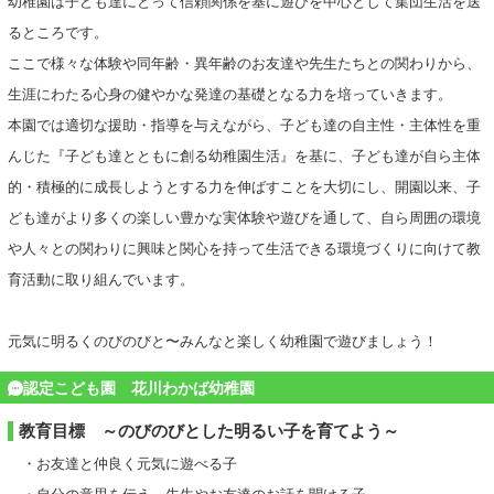
幼稚園は子ども達にとって信頼関係を基に遊びを中心として集団生活を送
るところです。
ここで様々な体験や同年齢・異年齢のお友達や先生たちとの関わりから、
生涯にわたる心身の健やかな発達の基礎となる力を培っていきます。
本園では適切な援助・指導を与えながら、子ども達の自主性・主体性を重
んじた『子ども達とともに創る幼稚園生活』を基に、子ども達が自ら主体
的・積極的に成長しようとする力を伸ばすことを大切にし、開園以来、子
ども達がより多くの楽しい豊かな実体験や遊びを通して、自ら周囲の環境
や人々との関わりに興味と関心を持って生活できる環境づくりに向けて教
育活動に取り組んでいます。
元気に明るくのびのびと〜みんなと楽しく幼稚園で遊びましょう！
認定こども園 花川わかば幼稚園
教育目標 ～のびのびとした明るい子を育てよう～
・お友達と仲良く元気に遊べる子