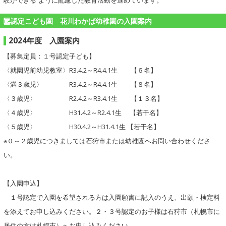
験ができる”ように配慮した教育活動を進めています。
認定こども園 花川わかば幼稚園の入園案内
2024年度 入園案内
【募集定員：１号認定子ども】
〈就園児前幼児教室〉R3.4.2～R4.4.1生 【６名】
〈満３歳児〉 R3.4.2～R4.4.1生 【８名】
〈３歳児〉 R2.4.2～R3.4.1生 【１３名】
〈４歳児〉 H31.4.2～R2.4.1生 【若干名】
〈５歳児〉 H30.4.2～H31.4.1生 【若干名】
※０～２歳児につきましては石狩市または幼稚園へお問い合わせくださ
い。
【入園申込】
１号認定で入園を希望される方は入園願書に記入のうえ、出願・検定料
を添えてお申し込みください。２・３号認定のお子様は石狩市（札幌市に
居住の方は札幌市）へお申し込みください。