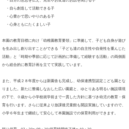
・自分の意思を伝え、先生やお友達のお話を聞ける子
・自ら創造して活動できる子
・心豊かで思いやりのある子
・心身ともにたくましい子
本園の教育目標に向け「幼稚園教育要領」に準拠して、子ども自身が遊び
を生み出し創り出すことができる「子ども達の自主性や自発性を重んじた
活動」と「時期や季節に応じて計画的に準備して経験する活動」の両側面
から総合的に教育計画を立てて実践しています。
また、平成２８年度からは新園舎も完成し、幼保連携型認定こども園とな
りました。新たに整備しなおした広い園庭と、ゆとりある明るい施設環境
の下で、０歳から小学校就学前まで一貫した方針に基づき幼児の教育・保
育を行います。さらに従来より放課後児童館も開設実施していますので、
小学６年生まで継続して安心して本園施設での保育利用ができます。