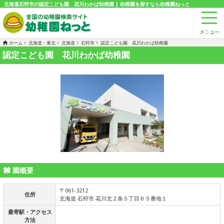
北海道石狩市の認定こども園 花川わかば幼稚園 | 幼稚園を探すなら幼稚園ねっと
ホーム
北海道・東北
北海道
石狩市
認定こども園 花川わかば幼稚園
認定こども園 花川わかば幼稚園
園概要
〒061-3212
住所
北海道 石狩市 花川北２条５丁目６５番地１
最寄駅・アクセス
方法