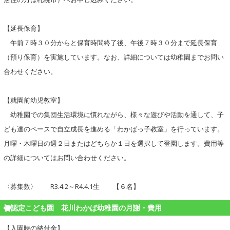
【延長保育】
午前７時３０分からと保育時間終了後、午後７時３０分まで延長保育
（預り保育）を実施しています。なお、詳細については幼稚園までお問い
合わせください。
【就園前幼児教室】
幼稚園での集団生活環境に慣れながら、様々な遊びや活動を通して、子
ども達のペースで自立成長を進める「わかばっ子教室」を行っています。
月曜・木曜日の週２日またはどちらか１日を選択して登園します。費用等
の詳細についてはお問い合わせください。
〈募集数〉 R3.4.2～R4.4.1生 【６名】
認定こども園 花川わかば幼稚園の月謝・費用
【入園時の納付金】