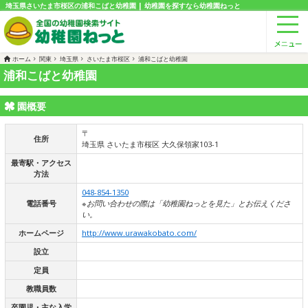
埼玉県さいたま市桜区の浦和こばと幼稚園 | 幼稚園を探すなら幼稚園ねっと
ホーム
関東
埼玉県
さいたま市桜区
浦和こばと幼稚園
浦和こばと幼稚園
園概要
〒
住所
埼玉県 さいたま市桜区 大久保領家103-1
最寄駅・アクセス
方法
048-854-1350
電話番号
※お問い合わせの際は「幼稚園ねっとを見た」とお伝えくださ
い。
ホームページ
http://www.urawakobato.com/
設立
定員
教職員数
卒園児・主な入学