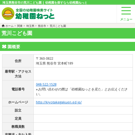
埼玉県熊谷市の荒川こども園 | 幼稚園を探すなら幼稚園ねっと
ホーム
関東
埼玉県
熊谷市
荒川こども園
荒川こども園
園概要
〒360-0822
住所
埼玉県 熊谷市 宮本町189
最寄駅・アクセス
方法
048-522-1528
電話番号
※お問い合わせの際は「幼稚園ねっとを見た」とお伝えくださ
い。
ホームページ
http://kiyotakegakuen.ed.jp/
設立
定員
教職員数
卒園児・主な入学