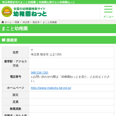
埼玉県熊谷市のまこと幼稚園 | 幼稚園を探すなら幼稚園ねっと
ホーム
関東
埼玉県
熊谷市
まこと幼稚園
まこと幼稚園
園概要
〒
住所
埼玉県 熊谷市 上之1355
最寄駅・アクセス
方法
048-524-1261
電話番号
※お問い合わせの際は「幼稚園ねっとを見た」とお伝えくださ
い。
ホームページ
http://www.makoto-kg.ed.jp/
設立
定員
教職員数
卒園児・主な入学