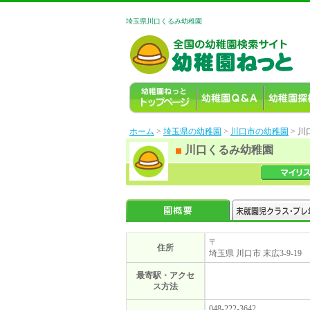
埼玉県川口くるみ幼稚園
ホーム
>
埼玉県の幼稚園
>
川口市の幼稚園
> 
川口くるみ幼稚園
〒
住所
埼玉県 川口市 末広3-9-19
最寄駅・アクセ
ス方法
048-222-3642