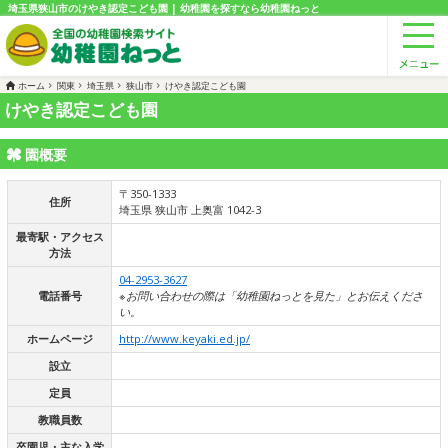
埼玉県狭山市のけやき認定こども園 | 幼稚園を探すなら幼稚園ねっと
ホーム
関東
埼玉県
狭山市
けやき認定こども園
けやき認定こども園
園概要
〒350-1333
住所
埼玉県 狭山市 上奥富 1042-3
最寄駅・アクセス
方法
04-2953-3627
電話番号
※お問い合わせの際は「幼稚園ねっとを見た」とお伝えくださ
い。
ホームページ
http://www.keyaki.ed.jp/
設立
定員
教職員数
卒園児・主な入学