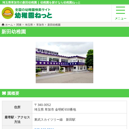
埼玉県草加市の新田幼稚園 | 幼稚園を探すなら幼稚園ねっと
ホーム
関東
埼玉県
草加市
新田幼稚園
新田幼稚園
園概要
〒340-0052
住所
埼玉県 草加市 金明町650番地
最寄駅・アクセス
東武スカイツリー線 新田駅
方法