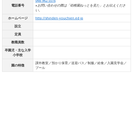
048-942-5516
電話番号
※お問い合わせの際は「幼稚園ねっとを見た」とお伝えくださ
い。
ホームページ
http://shinden-youchien.ed.jp
設立
定員
教職員数
卒園児・主な入学
小学校
課外教室／預かり保育／送迎バス／制服／給食／入園見学会／
園の特徴
プール