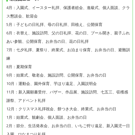
4月：入園式、イースター礼拝、保護者総会、進級式、個人面談、クラ
ス懇談会、歓迎会
5月：子どもの日礼拝、母の日礼拝、田植え、公開保育
6月：衣替え、施設訪問、父の日礼拝、花の日、プール開き、親子ふれ
あい参観、公開保育、お弁当の日、花の日礼拝
7月：七夕礼拝、夏祭り、終業式、お泊まり保育、お弁当の日、避難訓
練
8月：夏期保育
9月：始業式、敬老会、施設訪問、公開保育、お弁当の日
10月：運動会、園外保育、芋ほり遠足、入園説明会
11月：新入園願書受付、バザー、作品展、施設訪問、七五三、収穫感
謝祭、アドベント礼拝
12月：クリスマス礼拝祝会、餅つき大会、終業式、お弁当の日
1月：始業式、観劇会、個人面談、お弁当の日
2月：節分、生活発表会、お弁当の日、いちご狩り遠足、新入園児一日
入園、ひなまつり礼拝