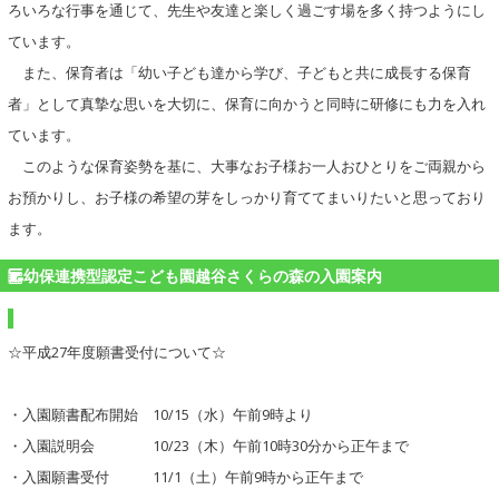
ろいろな行事を通じて、先生や友達と楽しく過ごす場を多く持つようにし
ています。
また、保育者は「幼い子ども達から学び、子どもと共に成長する保育
者」として真摯な思いを大切に、保育に向かうと同時に研修にも力を入れ
ています。
このような保育姿勢を基に、大事なお子様お一人おひとりをご両親から
お預かりし、お子様の希望の芽をしっかり育ててまいりたいと思っており
ます。
幼保連携型認定こども園越谷さくらの森の入園案内
☆平成27年度願書受付について☆
・入園願書配布開始 10/15（水）午前9時より
・入園説明会 10/23（木）午前10時30分から正午まで
・入園願書受付 11/1（土）午前9時から正午まで