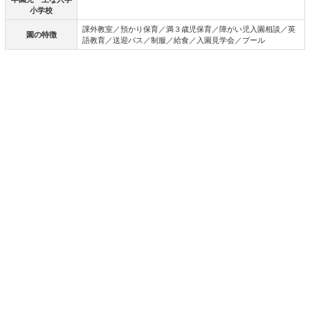
小学校
課外教室／預かり保育／満３歳児保育／障がい児入園相談／英
園の特徴
語教育／送迎バス／制服／給食／入園見学会／プール