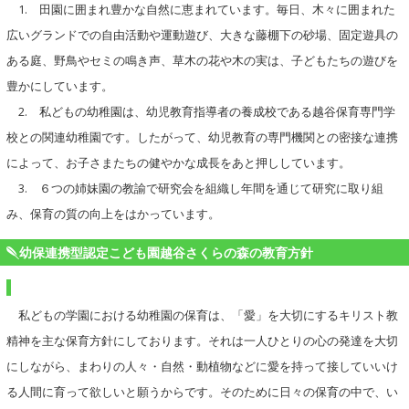
1. 田園に囲まれ豊かな自然に恵まれています。毎日、木々に囲まれた
広いグランドでの自由活動や運動遊び、大きな藤棚下の砂場、固定遊具の
ある庭、野鳥やセミの鳴き声、草木の花や木の実は、子どもたちの遊びを
豊かにしています。
2. 私どもの幼稚園は、幼児教育指導者の養成校である越谷保育専門学
校との関連幼稚園です。したがって、幼児教育の専門機関との密接な連携
によって、お子さまたちの健やかな成長をあと押ししています。
3. ６つの姉妹園の教諭で研究会を組織し年間を通じて研究に取り組
み、保育の質の向上をはかっています。
幼保連携型認定こども園越谷さくらの森の教育方針
私どもの学園における幼稚園の保育は、「愛」を大切にするキリスト教
精神を主な保育方針にしております。それは一人ひとりの心の発達を大切
にしながら、まわりの人々・自然・動植物などに愛を持って接していいけ
る人間に育って欲しいと願うからです。そのために日々の保育の中で、い