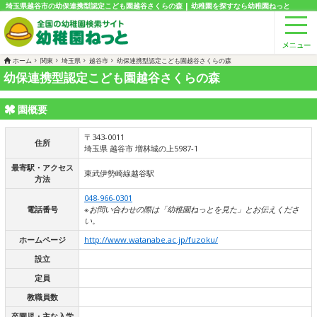
埼玉県越谷市の幼保連携型認定こども園越谷さくらの森 | 幼稚園を探すなら幼稚園ねっと
ホーム
関東
埼玉県
越谷市
幼保連携型認定こども園越谷さくらの森
幼保連携型認定こども園越谷さくらの森
園概要
〒343-0011
住所
埼玉県 越谷市 増林城の上5987-1
最寄駅・アクセス
東武伊勢崎線越谷駅
方法
048-966-0301
電話番号
※お問い合わせの際は「幼稚園ねっとを見た」とお伝えくださ
い。
ホームページ
http://www.watanabe.ac.jp/fuzoku/
設立
定員
教職員数
卒園児・主な入学