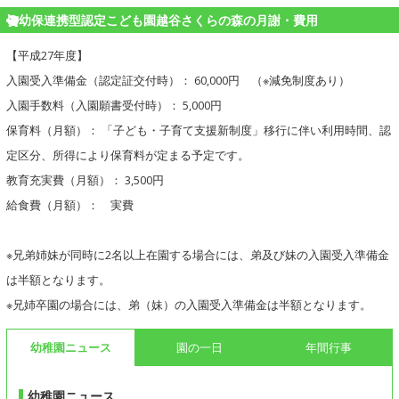
幼保連携型認定こども園越谷さくらの森の月謝・費用
【平成27年度】
入園受入準備金（認定証交付時）： 60,000円 （※減免制度あり）
入園手数料（入園願書受付時）： 5,000円
保育料（月額）： 「子ども・子育て支援新制度」移行に伴い利用時間、認
定区分、所得により保育料が定まる予定です。
教育充実費（月額）： 3,500円
給食費（月額）： 実費
※兄弟姉妹が同時に2名以上在園する場合には、弟及び妹の入園受入準備金
は半額となります。
※兄姉卒園の場合には、弟（妹）の入園受入準備金は半額となります。
幼稚園ニュース
園の一日
年間行事
幼稚園ニュース