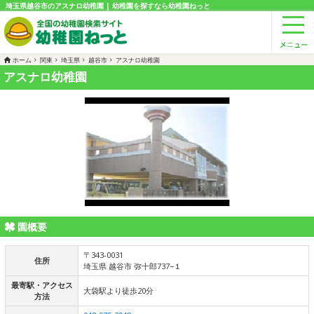
埼玉県越谷市のアスナロ幼稚園 | 幼稚園を探すなら幼稚園ねっと
ホーム
関東
埼玉県
越谷市
アスナロ幼稚園
アスナロ幼稚園
園概要
〒343-0031
住所
埼玉県 越谷市 弥十郎737−１
最寄駅・アクセス
大袋駅より徒歩20分
方法