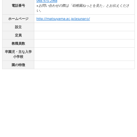
048-975-2948
電話番号
※お問い合わせの際は「幼稚園ねっとを見た」とお伝えくださ
い。
ホームページ
http://matsuyama.ac.jp/asunaro/
設立
定員
教職員数
卒園児・主な入学
小学校
園の特徴