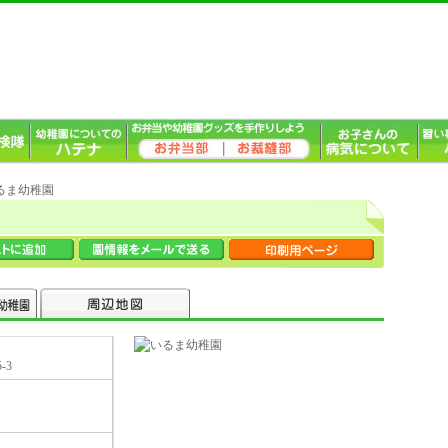
いるま幼稚園
-3