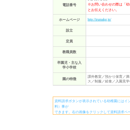
※お問い合わせの際は「幼
電話番号
とお伝えください。
http://irumakg.jp/
ホームページ
設立
定員
教職員数
卒園児・主な入
学小学校
課外教室／預かり保育／満
園の特徴
ス／制服／給食／入園見学
資料請求ボタンが表示されている幼稚園にはイ
料）事が
できます。右の画像をクリックして資料請求ペ