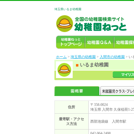
埼玉県いるま幼稚園
ホーム
>
埼玉県の幼稚園
>
入間市の幼稚園
> 
いるま幼稚園
〒358-0024
住所
埼玉県 入間市 久保稲荷1-25
最寄駅・アクセ
西部池袋線 入間市駅
ス方法
042-964-2498