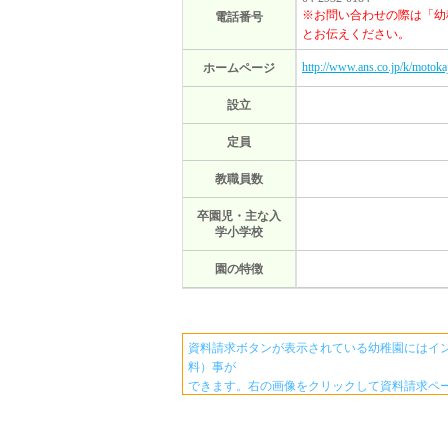
※お問い合わせの際は「幼
電話番号
とお伝えください。
http://www.ans.co.jp/k/motokaj
ホームページ
設立
定員
教職員数
卒園児・主な入
学小学校
園の特徴
資料請求ボタンが表示されている幼稚園にはイ
料）事が
できます。右の画像をクリックして資料請求ペ