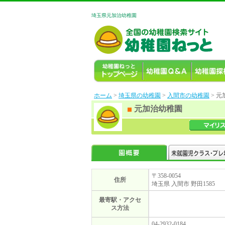
埼玉県元加治幼稚園
ホーム
>
埼玉県の幼稚園
>
入間市の幼稚園
> 
元加治幼稚園
〒358-0054
住所
埼玉県 入間市 野田1585
最寄駅・アクセ
ス方法
04-2932-0184