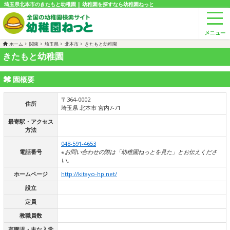
埼玉県北本市のきたもと幼稚園 | 幼稚園を探すなら幼稚園ねっと
ホーム
関東
埼玉県
北本市
きたもと幼稚園
きたもと幼稚園
園概要
〒364-0002
住所
埼玉県 北本市 宮内7-71
最寄駅・アクセス
方法
048-591-4653
電話番号
※お問い合わせの際は「幼稚園ねっとを見た」とお伝えくださ
い。
ホームページ
http://kitayo-hp.net/
設立
定員
教職員数
卒園児・主な入学