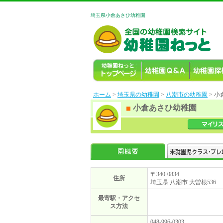
埼玉県小倉あさひ幼稚園
ホーム
>
埼玉県の幼稚園
>
八潮市の幼稚園
> 
小倉あさひ幼稚園
〒340-0834
住所
埼玉県 八潮市 大曽根536
最寄駅・アクセ
ス方法
048-996-0303