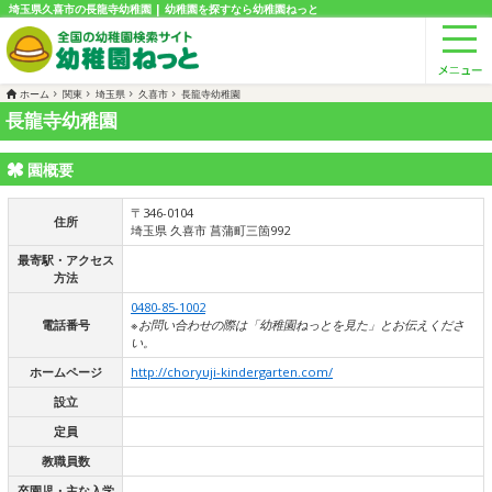
埼玉県久喜市の長龍寺幼稚園 | 幼稚園を探すなら幼稚園ねっと
ホーム
関東
埼玉県
久喜市
長龍寺幼稚園
長龍寺幼稚園
園概要
〒346-0104
住所
埼玉県 久喜市 菖蒲町三箇992
最寄駅・アクセス
方法
0480-85-1002
電話番号
※お問い合わせの際は「幼稚園ねっとを見た」とお伝えくださ
い。
ホームページ
http://choryuji-kindergarten.com/
設立
定員
教職員数
卒園児・主な入学