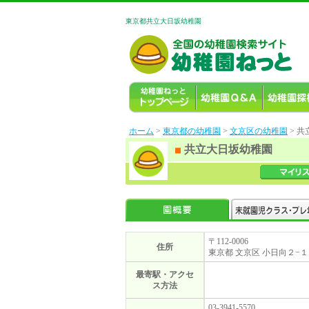
東京都共立大日坂幼稚園
ホーム
>
東京都の幼稚園
>
文京区の幼稚園
> 
共立大日坂幼稚園
〒112-0006
住所
東京都 文京区 小日向２−１
最寄駅・アクセ
ス方法
03-3941-5570