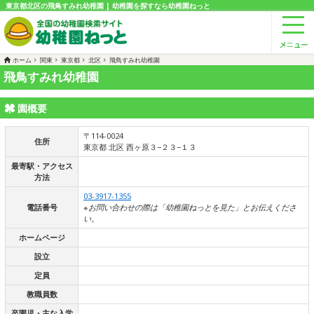
東京都北区の飛鳥すみれ幼稚園 | 幼稚園を探すなら幼稚園ねっと
ホーム
関東
東京都
北区
飛鳥すみれ幼稚園
飛鳥すみれ幼稚園
園概要
〒114-0024
住所
東京都 北区 西ヶ原３−２３−１３
最寄駅・アクセス
方法
03-3917-1355
電話番号
※お問い合わせの際は「幼稚園ねっとを見た」とお伝えくださ
い。
ホームページ
設立
定員
教職員数
卒園児・主な入学