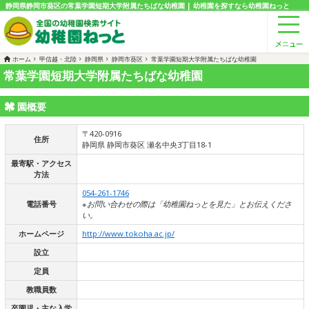
静岡県静岡市葵区の常葉学園短期大学附属たちばな幼稚園 | 幼稚園を探すなら幼稚園ねっと
ホーム
甲信越・北陸
静岡県
静岡市葵区
常葉学園短期大学附属たちばな幼稚園
常葉学園短期大学附属たちばな幼稚園
園概要
〒420-0916
住所
静岡県 静岡市葵区 瀬名中央3丁目18-1
最寄駅・アクセス
方法
054-261-1746
電話番号
※お問い合わせの際は「幼稚園ねっとを見た」とお伝えくださ
い。
ホームページ
http://www.tokoha.ac.jp/
設立
定員
教職員数
卒園児・主な入学