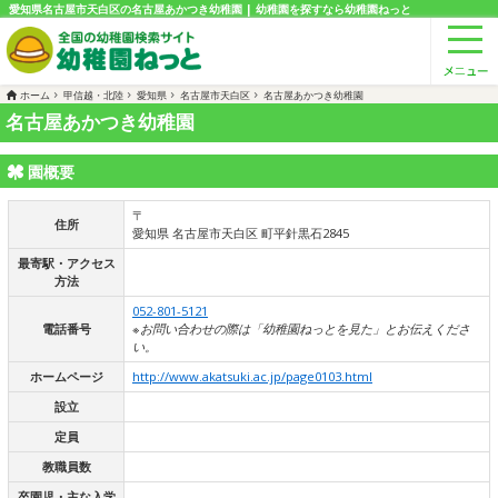
愛知県名古屋市天白区の名古屋あかつき幼稚園 | 幼稚園を探すなら幼稚園ねっと
ホーム
甲信越・北陸
愛知県
名古屋市天白区
名古屋あかつき幼稚園
名古屋あかつき幼稚園
園概要
〒
住所
愛知県 名古屋市天白区 町平針黒石2845
最寄駅・アクセス
方法
052-801-5121
電話番号
※お問い合わせの際は「幼稚園ねっとを見た」とお伝えくださ
い。
ホームページ
http://www.akatsuki.ac.jp/page0103.html
設立
定員
教職員数
卒園児・主な入学