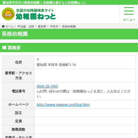
愛知県半田市の長根幼稚園 | 幼稚園を探すなら幼稚園ねっと
ホーム
甲信越・北陸
愛知県
半田市
長根幼稚園
長根幼稚園
園概要
〒
住所
愛知県 半田市 長根町1-16
最寄駅・アクセス
方法
0569-28-1403
電話番号
※お問い合わせの際は「幼稚園ねっとを見た」とお伝えくださ
い。
ホームページ
http://www.nagane.org/top.htm
設立
定員
教職員数
卒園児・主な入学