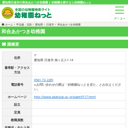
愛知県日進市の和合あかつき幼稚園 | 幼稚園を探すなら幼稚園ねっと
ホーム
甲信越・北陸
愛知県
日進市
和合あかつき幼稚園
和合あかつき幼稚園
園概要
〒
住所
愛知県 日進市 南ヶ丘2-1-14
最寄駅・アクセス
方法
0561-72-2281
電話番号
※お問い合わせの際は「幼稚園ねっとを見た」とお伝えくださ
い。
ホームページ
http://www.akatsuki.ac.jp/page0117.html
設立
定員
教職員数
卒園児・主な入学