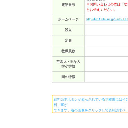
※お問い合わせの際は「幼
電話番号
とお伝えください。
http://hm3.aitai.ne.jp/~ado/T1.
ホームページ
設立
定員
教職員数
卒園児・主な入
学小学校
園の特徴
資料請求ボタンが表示されている幼稚園にはイ
料）事が
できます。右の画像をクリックして資料請求ペ