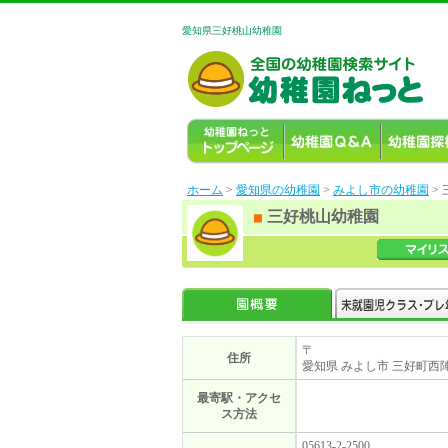
愛知県三好桃山幼稚園
ホーム
>
愛知県の幼稚園
>
みよし市の幼稚園
>
三好桃山幼稚園
〒
住所
愛知県 みよし市 三好町西陣
最寄駅・アクセ
ス方法
05613-2-2500