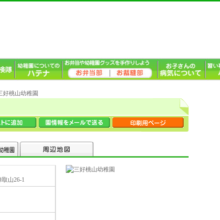
 三好桃山幼稚園
取山26-1