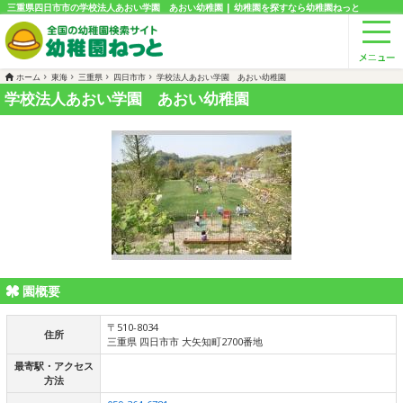
三重県四日市市の学校法人あおい学園 あおい幼稚園 | 幼稚園を探すなら幼稚園ねっと
ホーム
東海
三重県
四日市市
学校法人あおい学園 あおい幼稚園
学校法人あおい学園 あおい幼稚園
園概要
〒510-8034
住所
三重県 四日市市 大矢知町2700番地
最寄駅・アクセス
方法