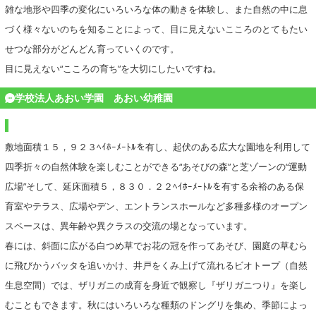
雑な地形や四季の変化にいろいろな体の動きを体験し、また自然の中に息
づく様々ないのちを知ることによって、目に見えないこころのとてもたい
せつな部分がどんどん育っていくのです。
目に見えない“こころの育ち”を大切にしたいですね。
学校法人あおい学園 あおい幼稚園
敷地面積１５，９２３ﾍｲﾎｰﾒｰﾄﾙを有し、起伏のある広大な園地を利用して
四季折々の自然体験を楽しむことができる“あそびの森”と芝ゾーンの“運動
広場”そして、延床面積５，８３０．２２ﾍｲﾎｰﾒｰﾄﾙを有する余裕のある保
育室やテラス、広場やデン、エントランスホールなど多種多様のオープン
スペースは、異年齢や異クラスの交流の場となっています。
春には、斜面に広がる白つめ草でお花の冠を作ってあそび、園庭の草むら
に飛びかうバッタを追いかけ、井戸をくみ上げて流れるビオトープ（自然
生息空間）では、ザリガニの成育を身近で観察し『ザリガニつり』を楽し
むこともできます。秋にはいろいろな種類のドングリを集め、季節によっ