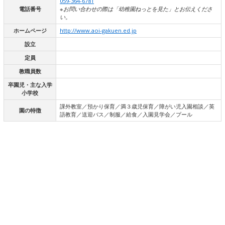
059-364-6781
電話番号
※お問い合わせの際は「幼稚園ねっとを見た」とお伝えくださ
い。
ホームページ
http://www.aoi-gakuen.ed.jp
設立
定員
教職員数
卒園児・主な入学
小学校
課外教室／預かり保育／満３歳児保育／障がい児入園相談／英
園の特徴
語教育／送迎バス／制服／給食／入園見学会／プール