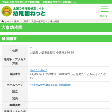
大阪府大阪市生野区の大東幼稚園 | 幼稚園を探すなら幼稚園ねっと
ホーム
東海
大阪府
大阪市生野区
大東幼稚園
大東幼稚園
園概要
〒
住所
大阪府 大阪市生野区 小路東2-16-14
最寄駅・アクセス
方法
06-6751-4667
電話番号
※お問い合わせの際は「幼稚園ねっとを見た」とお伝えくださ
い。
ホームページ
http://www.ans.co.jp/k/daitou/
設立
定員
教職員数
卒園児・主な入学