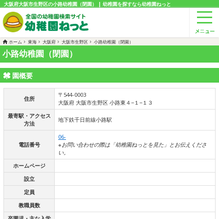
大阪府大阪市生野区の小路幼稚園（閉園） | 幼稚園を探すなら幼稚園ねっと
ホーム
東海
大阪府
大阪市生野区
小路幼稚園（閉園）
小路幼稚園（閉園）
園概要
〒544-0003
住所
大阪府 大阪市生野区 小路東４−１−１３
最寄駅・アクセス
地下鉄千日前線小路駅
方法
06-
電話番号
※お問い合わせの際は「幼稚園ねっとを見た」とお伝えくださ
い。
ホームページ
設立
定員
教職員数
卒園児・主な入学