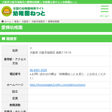
大阪府大阪市福島区の愛輝幼稚園 | 幼稚園を探すなら幼稚園ねっと
ホーム
東海
大阪府
大阪市福島区
愛輝幼稚園
愛輝幼稚園
園概要
〒
住所
大阪府 大阪市福島区 福島7-19-16
最寄駅・アクセス
方法
06-6451-0320
電話番号
※お問い合わせの際は「幼稚園ねっとを見た」とお伝えくださ
い。
ホームページ
http://homepage2.nifty.com/aikiyochien/
設立
定員
教職員数
卒園児・主な入学