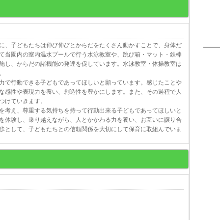
に、子どもたちは伸び伸びとからだをたくさん動かすことで、身体だ
て当園内の室内温水プールで行う水泳教室や、跳び箱・マット・鉄棒
施し、からだの諸機能の発達を促しています。水泳教室・体操教室は
。
力で行動できる子どもであってほしいと願っています。感じたことや
な感性や表現力を養い、創造性を豊かにします。また、その過程で人
つけていきます。
を考え、尊重する気持ちを持って行動出来る子どもであってほしいと
を体験し、乗り越えながら、人とかかわる力を養い、お互いに譲り合
歩として、子どもたちとの信頼関係を大切にして保育に取組んでいま