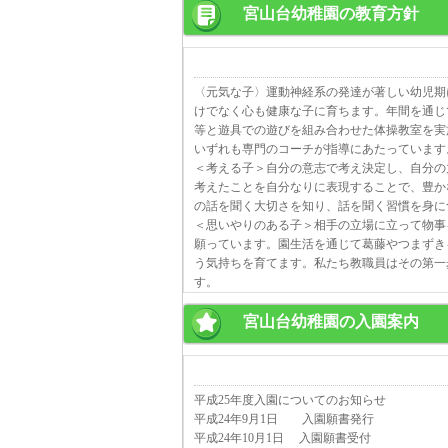
宮山台幼稚園の教育方針
〈元気な子〉運動神経系の発達が著しい幼児期
けでなく心も健康な子に育ちます。年間を通じ
等と遊具での遊びを組み合わせた体操教室を実
いずれも専門のコーチが指導にあたっています
＜考える子＞自分の意志で考え決定し、自分の
考えたことを自分なりに表現することで、豊か
の話を聞く大切さを知り、話を聞く習慣を身に
＜思いやりのある子＞相手の立場に立って物事
願っています。園生活を通じて葛藤やつまずき
う気持ちを育てます。私たち教職員はその第一
す。
宮山台幼稚園の入園案内
平成25年度入園についてのお知らせ
平成24年9月1日 入園願書発行
平成24年10月1日 入園願書受付