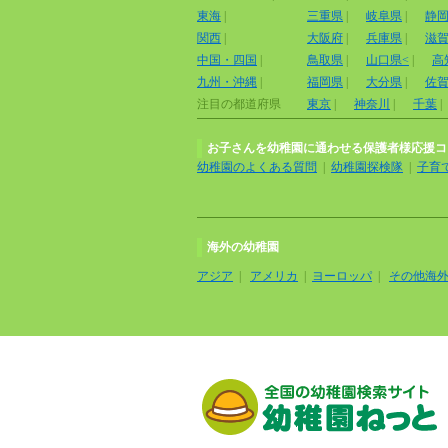
東海
|
三重県
|
岐阜県
|
静
関西
|
大阪府
|
兵庫県
|
滋
中国・四国
|
鳥取県
|
山口県<
|
高
九州・沖縄
|
福岡県
|
大分県
|
佐
注目の都道府県
東京
|
神奈川
|
千葉
|
お子さんを幼稚園に通わせる保護者様応援コ
幼稚園のよくある質問
|
幼稚園探検隊
|
子育
海外の幼稚園
アジア
|
アメリカ
|
ヨーロッパ
|
その他海