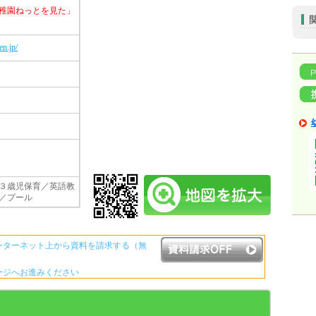
稚園ねっとを見た」
n.jp/
３歳児保育／英語教
／プール
ンターネット上から資料を請求する（無
ージへお進みください
資料請求ボタンについて