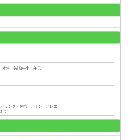
体操・英語(年中・年長)
)スイミング・体操・バトン・バレエ
まで)