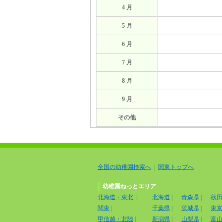
4 月
5 月
6 月
7 月
8 月
9 月
その他
全国の幼稚園検索へ
|
関東トップへ
幼稚園ねっとエリア
北海道・東北
|
北海道
|
青森県
|
秋
関東
|
千葉県
|
茨城県
|
東
甲信越・北陸
|
新潟県
|
山梨県
|
富