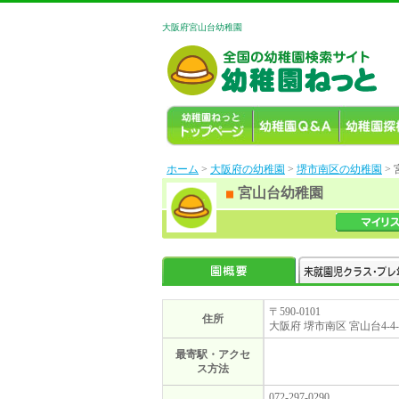
大阪府宮山台幼稚園
ホーム
>
大阪府の幼稚園
>
堺市南区の幼稚園
>
宮山台幼稚園
〒590-0101
住所
大阪府 堺市南区 宮山台4-4-
最寄駅・アクセ
ス方法
072-297-0290