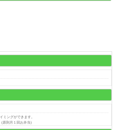
スイミングができます。
(原則月１回お弁当)