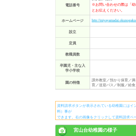
※お問い合わせの際は「幼
電話番号
とお伝えください。
http://miyayamadai.okunogakue
ホームページ
設立
定員
教職員数
卒園児・主な入
学小学校
課外教室／預かり保育／満
園の特徴
育／送迎バス／制服／給食
資料請求ボタンが表示されている幼稚園にはイ
料）事が
できます。右の画像をクリックして資料請求ペ
宮山台幼稚園の様子