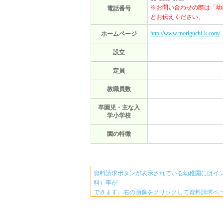
※お問い合わせの際は「幼
電話番号
とお伝えください。
http://www.moriguchi-k.com/
ホームページ
設立
定員
教職員数
卒園児・主な入
学小学校
園の特徴
資料請求ボタンが表示されている幼稚園にはイ
料）事が
できます。右の画像をクリックして資料請求ペ