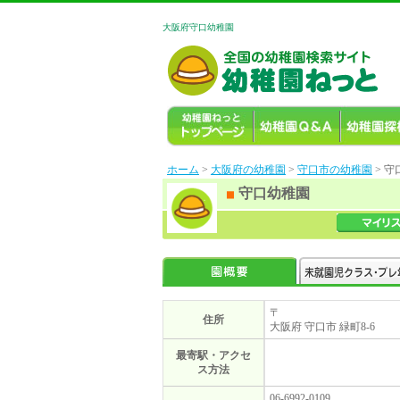
大阪府守口幼稚園
ホーム
>
大阪府の幼稚園
>
守口市の幼稚園
> 
守口幼稚園
〒
住所
大阪府 守口市 緑町8-6
最寄駅・アクセ
ス方法
06-6992-0109