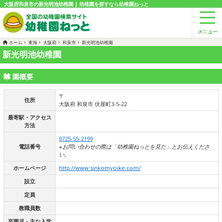
大阪府和泉市の新光明池幼稚園 | 幼稚園を探すなら幼稚園ねっと
ホーム
東海
大阪府
和泉市
新光明池幼稚園
新光明池幼稚園
園概要
〒
住所
大阪府 和泉市 伏屋町3-5-22
最寄駅・アクセス
方法
0725-55-2199
電話番号
※お問い合わせの際は「幼稚園ねっとを見た」とお伝えくださ
い。
ホームページ
http://www.sinkomyoike.com/
設立
定員
教職員数
卒園児・主な入学