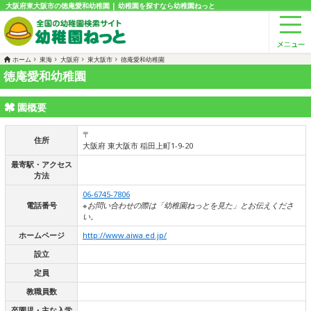
大阪府東大阪市の徳庵愛和幼稚園 | 幼稚園を探すなら幼稚園ねっと
ホーム
東海
大阪府
東大阪市
徳庵愛和幼稚園
徳庵愛和幼稚園
園概要
〒
住所
大阪府 東大阪市 稲田上町1-9-20
最寄駅・アクセス
方法
06-6745-7806
電話番号
※お問い合わせの際は「幼稚園ねっとを見た」とお伝えくださ
い。
ホームページ
http://www.aiwa.ed.jp/
設立
定員
教職員数
卒園児・主な入学