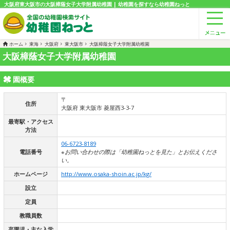
大阪府東大阪市の大阪樟蔭女子大学附属幼稚園 | 幼稚園を探すなら幼稚園ねっと
ホーム
東海
大阪府
東大阪市
大阪樟蔭女子大学附属幼稚園
大阪樟蔭女子大学附属幼稚園
園概要
〒
住所
大阪府 東大阪市 菱屋西3-3-7
最寄駅・アクセス
方法
06-6723-8189
電話番号
※お問い合わせの際は「幼稚園ねっとを見た」とお伝えくださ
い。
ホームページ
http://www.osaka-shoin.ac.jp/kg/
設立
定員
教職員数
卒園児・主な入学