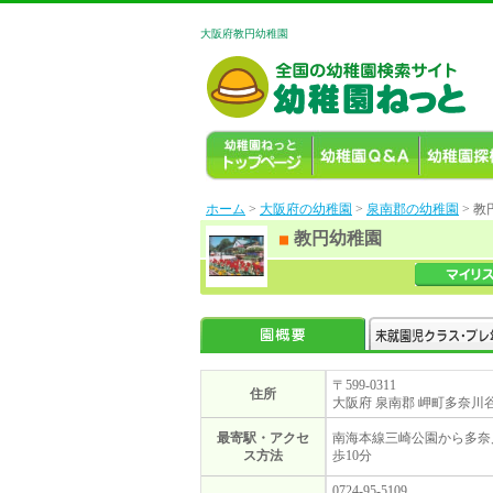
大阪府教円幼稚園
ホーム
>
大阪府の幼稚園
>
泉南郡の幼稚園
> 
教円幼稚園
〒599-0311
住所
大阪府 泉南郡 岬町多奈川谷川
最寄駅・アクセ
南海本線三崎公園から多奈
ス方法
歩10分
0724-95-5109