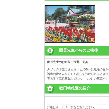
園長先生からのご挨拶
園長先生のお名前：浅井 周英
みどりの木立に囲まれ、幼児教育に最適の静か
護者の皆さんからも安心して預けられると評価
育哲学者森信三先生提唱の「しつけの三原則」
教円幼稚園の紹介
詳細はホームページをご覧ください。