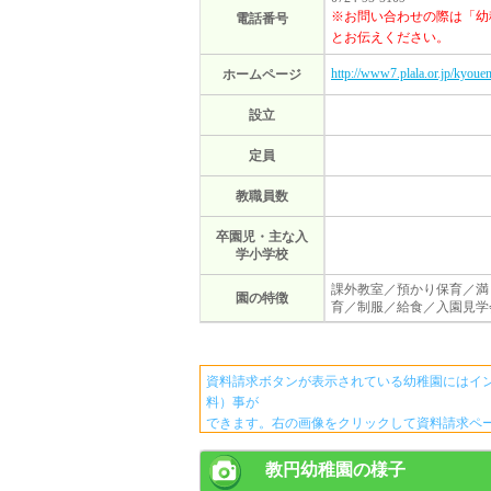
※お問い合わせの際は「幼
電話番号
とお伝えください。
http://www7.plala.or.jp/kyoue
ホームページ
設立
定員
教職員数
卒園児・主な入
学小学校
課外教室／預かり保育／満
園の特徴
育／制服／給食／入園見学
資料請求ボタンが表示されている幼稚園にはイ
料）事が
できます。右の画像をクリックして資料請求ペ
教円幼稚園の様子