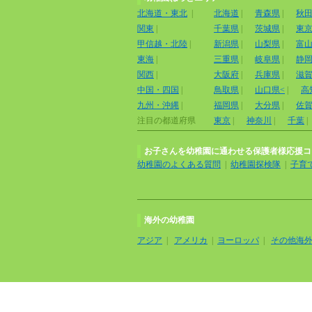
北海道・東北
|
北海道
|
青森県
|
秋
関東
|
千葉県
|
茨城県
|
東
甲信越・北陸
|
新潟県
|
山梨県
|
富
東海
|
三重県
|
岐阜県
|
静
関西
|
大阪府
|
兵庫県
|
滋
中国・四国
|
鳥取県
|
山口県<
|
高
九州・沖縄
|
福岡県
|
大分県
|
佐
注目の都道府県
東京
|
神奈川
|
千葉
|
お子さんを幼稚園に通わせる保護者様応援コ
幼稚園のよくある質問
|
幼稚園探検隊
|
子育
海外の幼稚園
アジア
|
アメリカ
|
ヨーロッパ
|
その他海