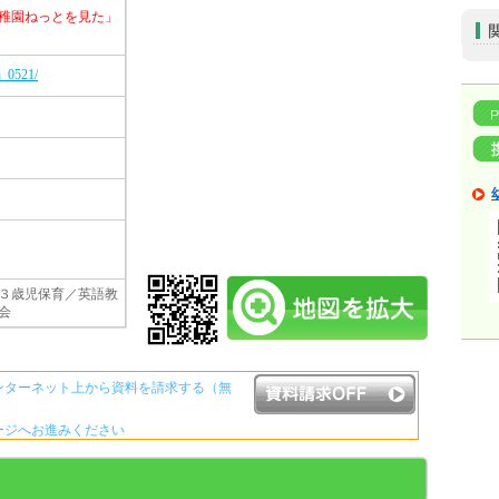
稚園ねっとを見た」
n_0521/
３歳児保育／英語教
会
ンターネット上から資料を請求する（無
ージへお進みください
資料請求ボタンについて