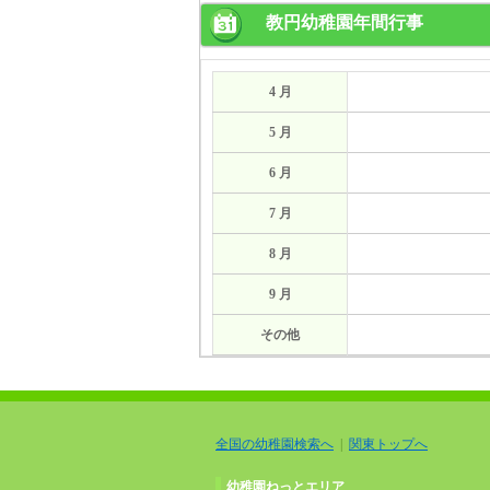
教円幼稚園年間行事
4 月
5 月
6 月
7 月
8 月
9 月
その他
全国の幼稚園検索へ
|
関東トップへ
幼稚園ねっとエリア