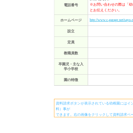
※お問い合わせの際は「幼
電話番号
とお伝えください。
http://www.c-garage.net/sayo-
ホームページ
設立
定員
教職員数
卒園児・主な入
学小学校
園の特徴
資料請求ボタンが表示されている幼稚園にはイ
料）事が
できます。右の画像をクリックして資料請求ペ