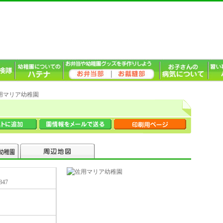
佐用マリア幼稚園
47