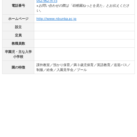
052-962-9115
電話番号
※お問い合わせの際は「幼稚園ねっとを見た」とお伝えくださ
い。
ホームページ
http://www.nbunka.ac.jp
設立
定員
教職員数
卒園児・主な入学
小学校
課外教室／預かり保育／満３歳児保育／英語教育／送迎バス／
園の特徴
制服／給食／入園見学会／プール