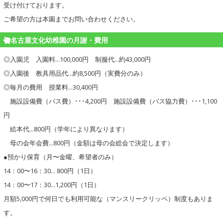
受け付けております。
ご希望の方は本園までお問い合わせください。
名古屋文化幼稚園の月謝・費用
◎入園児 入園料…100,000円 制服代…約43,000円
◎入園後 教具用品代…約8,500円（実費分のみ）
◎毎月の費用 授業料…30,400円
施設設備費（バス費）･･･4,200円 施設設備費（バス協力費）･･･1,100
円
絵本代…800円（学年により異なります）
母の会年会費…800円（金額は母の会総会で決定します）
●預かり保育（月〜金曜、希望者のみ）
14：00〜16：30… 800円（1日）
14：00〜17：30…1,200円（1日）
月額5,000円で何日でも利用可能な（マンスリークリッペ）制度もありま
す。