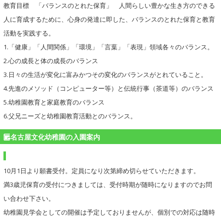
教育目標 「バランスのとれた保育」 人間らしい豊かな生き方のできる
人に育成するために、心身の発達に即した、バランスのとれた保育と教育
活動を実践する。
1.「健康」「人間関係」「環境」「言葉」「表現」領域各々のバランス。
2.心の成長と体の成長のバランス
3.日々の生活が変化に富みかつその変化のバランスがとれていること。
4.先進のメソッド（コンピューター等）と伝統行事（茶道等）のバランス
5.幼稚園教育と家庭教育のバランス
6.父兄ニーズと幼稚園教育活動とのバランス。
名古屋文化幼稚園の入園案内
10月1日より願書受付。定員になり次第締め切らせていただきます。
満3歳児保育の受付につきましては、受付時期が随時になりますのでお問
い合わせ下さい。
幼稚園見学会としての開催は予定しておりませんが、個別での対応は随時