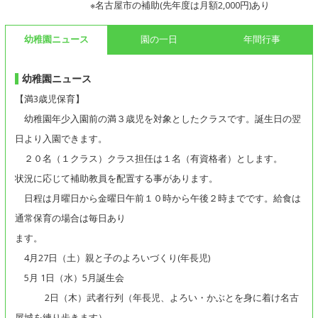
※名古屋市の補助(先年度は月額2,000円)あり
幼稚園ニュース
園の一日
年間行事
幼稚園ニュース
【満3歳児保育】
幼稚園年少入園前の満３歳児を対象としたクラスです。誕生日の翌
日より入園できます。
２０名（１クラス）クラス担任は１名（有資格者）とします。
状況に応じて補助教員を配置する事があります。
日程は月曜日から金曜日午前１０時から午後２時までです。給食は
通常保育の場合は毎日あり
ます。
4月27日（土）親と子のよろいづくり(年長児)
5月 1日（水）5月誕生会
2日（木）武者行列（年長児、よろい・かぶとを身に着け名古
屋城を練り歩きます）