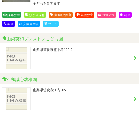
子どもを育てます。…
課外教室
預かり保育
満3歳児保育
英語教育
送迎バス
制服
給食
入園見学会
プール
山梨英和プレストンこども園
山梨県笛吹市窪中島190-2
石和誠心幼稚園
山梨県笛吹市河内505