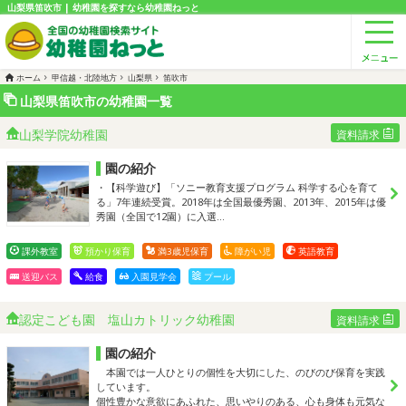
山梨県笛吹市 | 幼稚園を探すなら幼稚園ねっと
ホーム
甲信越・北陸地方
山梨県
笛吹市
山梨県笛吹市の幼稚園一覧
山梨学院幼稚園
資料請求
園の紹介
・【科学遊び】「ソニー教育支援プログラム 科学する心を育て
る」7年連続受賞。2018年は全国最優秀園、2013年、2015年は優
秀園（全国で12園）に入選…
課外教室
預かり保育
満3歳児保育
障がい児
英語教育
送迎バス
給食
入園見学会
プール
認定こども園 塩山カトリック幼稚園
資料請求
園の紹介
本園では一人ひとりの個性を大切にした、のびのび保育を実践
しています。
個性豊かな意欲にあふれた、思いやりのある、心も身体も元気な